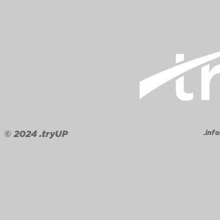
.in
© 2024
.tryUP